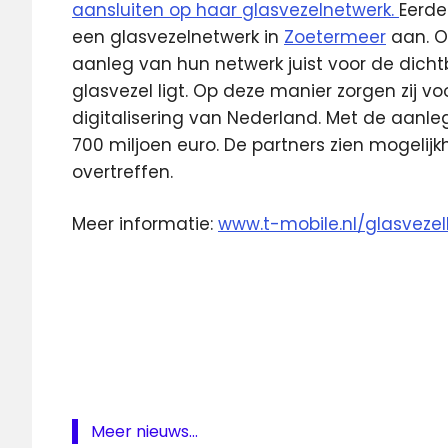
aansluiten op haar glasvezelnetwerk.
Eerde
een glasvezelnetwerk in
Zoetermeer
aan. O
aanleg van hun netwerk juist voor de dich
glasvezel ligt. Op deze manier zorgen zij v
digitalisering van Nederland. Met de aanl
700 miljoen euro. De partners zien mogelij
overtreffen.
Meer informatie:
www.t-mobile.nl/glasveze
Dutch
Open
Fiber
Glasvezel
glasvezelnetwerk
Haarlem
Meer nieuws...
T-