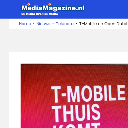
Ga
MediaMa
naar
de
De
Home
Nieuws
Telecom
T-Mobile en Open Dutch
media
inhoud
over
de
media