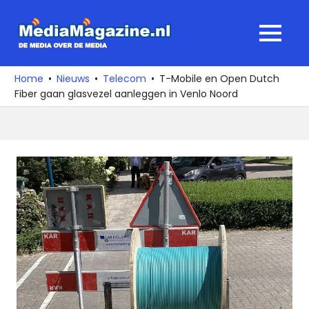
Ga
naar
MediaMagaz
MENU
de
De
inhoud
media
Home
Nieuws
Telecom
T-Mobile en Open Dutch
over
Fiber gaan glasvezel aanleggen in Venlo Noord
de
media