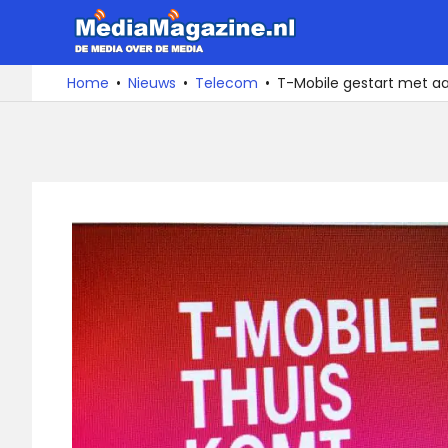
Ga
MediaMa
naar
de
De
Home
Nieuws
Telecom
T-Mobile gestart met aa
media
inhoud
over
de
media