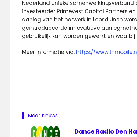
Nederland unieke samenwerkingsverband bes
investeerder Primevest Capital Partners en
aanleg van het netwerk in Loosduinen wor
geïntroduceerde innovatieve aanlegmetho
gebruikelijk kan worden gewerkt en waarbij
Meer informatie via:
https://www.t-mobile.n
Den
Haag
Freedom
Internet
Glasvezel
Internet
Meer nieuws...
Loosduinen
T-
Dance Radio Den Ha
Mobile