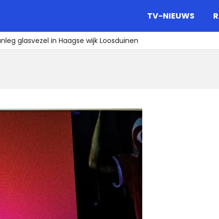
gazine.
TV-NIEUWS
R
nleg glasvezel in Haagse wijk Loosduinen