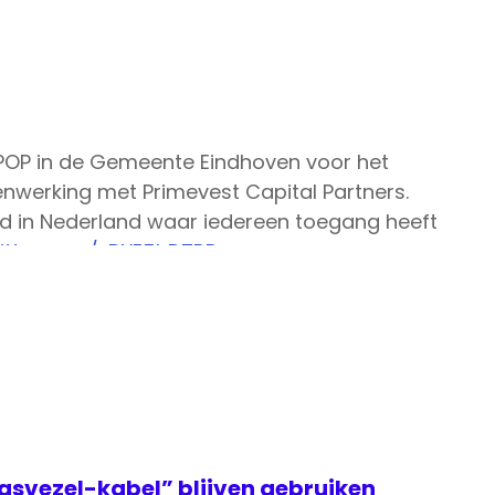
yPOP in de Gemeente Eindhoven voor het
nwerking met Primevest Capital Partners.
tad in Nederland waar iedereen toegang heeft
witter.com/xDYE5hD7RR
om)
October 23, 2020
asvezel-kabel” blijven gebruiken