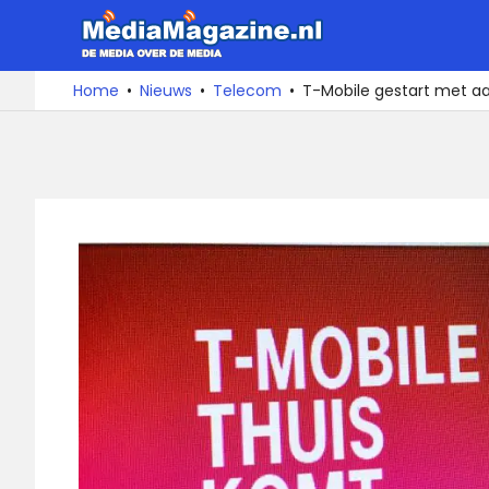
Ga
MediaMa
naar
de
De
Home
Nieuws
Telecom
T-Mobile gestart met a
media
inhoud
over
de
media