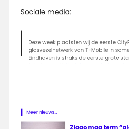
Sociale media:
Deze week plaatsten wij de eerste Cit
glasvezelnetwerk van T-Mobile in same
Eindhoven is straks de eerste grote s
tot glasvezel!
#totalconnectivity
pic.t
Eindhoven
Freedom
— VolkerWesselsTelecom (@VWTelec
Internet
Glasvezel
Internet
T-
Meer nieuws...
Mobile
Ziggo mag term “gl