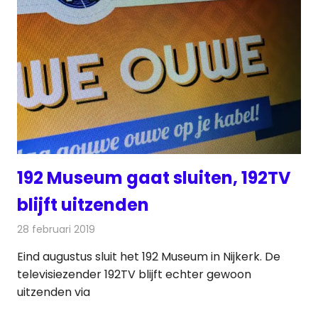
192 Museum gaat sluiten, 192TV
blijft uitzenden
28 februari 2019
Redactie
Televisienieuws
Eind augustus sluit het 192 Museum in Nijkerk. De
televisiezender 192TV blijft echter gewoon
uitzenden via