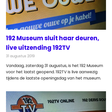
192 Museum sluit haar deuren,
live uitzending 192TV
31 augustus 2019
Redactie
Nieuws
Vandaag, zaterdag 31 augustus, is het 192 Museum
voor het laatst geopend. 192TV is live aanwezig
tijdens de laatste openingsdag van het museum.