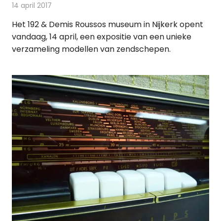
14 april 2017
Redactie
Nieuws
,
Radionieuws
Het 192 & Demis Roussos museum in Nijkerk opent
vandaag, 14 april, een expositie van een unieke
verzameling modellen van zendschepen.