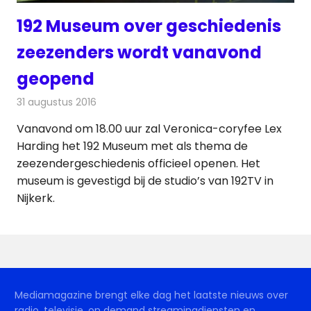
192 Museum over geschiedenis
zeezenders wordt vanavond
geopend
31 augustus 2016
Redactie
Nieuws
,
Radionieuws
,
Televisienieuws
Vanavond om 18.00 uur zal Veronica-coryfee Lex
Harding het 192 Museum met als thema de
zeezendergeschiedenis officieel openen. Het
museum is gevestigd bij de studio’s van 192TV in
Nijkerk.
Mediamagazine brengt elke dag het laatste nieuws over
radio, televisie, on demand streamingdiensten en