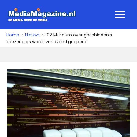
Ga
naar
MediaMagaz
MENU
de
De
inhoud
media
Home
Nieuws
192 Museum over geschiedenis
over
zeezenders wordt vanavond geopend
de
media