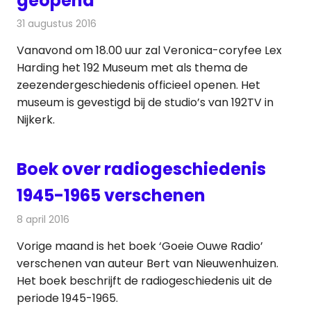
geopend
31 augustus 2016
Redactie
Nieuws
,
Radionieuws
,
Televisienieuws
Vanavond om 18.00 uur zal Veronica-coryfee Lex
Harding het 192 Museum met als thema de
zeezendergeschiedenis officieel openen. Het
museum is gevestigd bij de studio’s van 192TV in
Nijkerk.
Boek over radiogeschiedenis
1945-1965 verschenen
8 april 2016
Redactie
Nieuws
,
Radionieuws
Vorige maand is het boek ‘Goeie Ouwe Radio’
verschenen van auteur Bert van Nieuwenhuizen.
Het boek beschrijft de radiogeschiedenis uit de
periode 1945-1965.