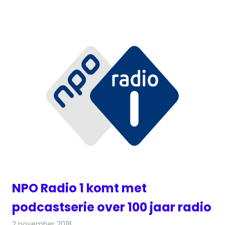
NPO Radio 1 komt met
podcastserie over 100 jaar radio
2 november 2018
Redactie
Radionieuws