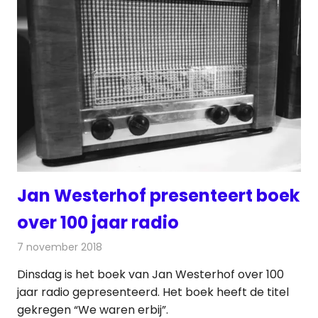
Jan Westerhof presenteert boek
over 100 jaar radio
7 november 2018
Redactie
Radionieuws
Dinsdag is het boek van Jan Westerhof over 100
jaar radio gepresenteerd. Het boek heeft de titel
gekregen “We waren erbij”.