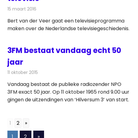
15 maart 2016
Redactie
Nieuws
,
Televisienieuws
Bert van der Veer gaat een televisieprogramma
maken over de Nederlandse televisiegeschiedenis.
3FM bestaat vandaag echt 50
jaar
11 oktober 2015
Redactie
Nieuws
,
Radionieuws
Vandaag bestaat de publieke radiozender NPO
3FM exact 50 jaar. Op 11 oktober 1965 rond 9.00 uur
gingen de uitzendingen van ‘Hilversum 3’ van start.
1
2
»
Berichten
Volgende
1
2
»