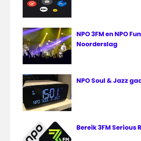
Hilversum
3
Middengolf
Radio
NPO 3FM en NPO FunX
Noorderslag
NPO Soul & Jazz gaa
Bereik 3FM Serious 