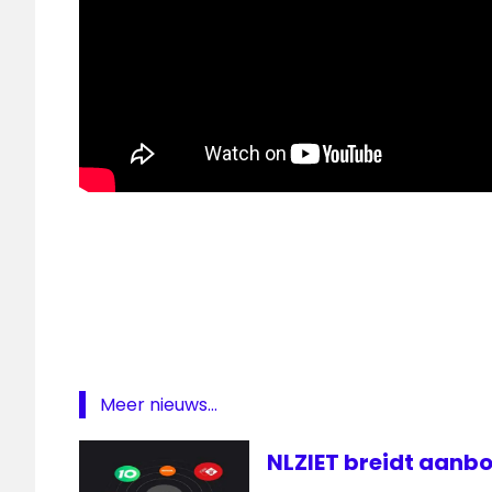
3fm
3FM
50
jaar
50
jaar
3FM
Meer nieuws...
FM
NLZIET breidt aanbo
geschiedenis