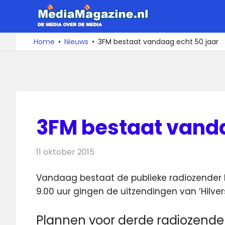
Ga
MediaMa
naar
de
De
Home
Nieuws
3FM bestaat vandaag echt 50 jaar
media
inhoud
over
de
media
3FM bestaat vanda
11 oktober 2015
Redactie
Nieuws
,
Radionieuws
Vandaag bestaat de publieke radiozender N
9.00 uur gingen de uitzendingen van ‘Hilver
Plannen voor derde radiozender 