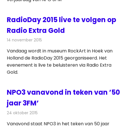
RadioDay 2015 live te volgen op
Radio Extra Gold
14 november 2015
Redactie
Nieuws
,
Radionieuws
Vandaag wordt in museum RockArt in Hoek van
Holland de RadioDay 2015 georganiseerd. Het
evenement is live te beluisteren via Radio Extra
Gold.
NPO3 vanavond in teken van ’50
jaar 3FM’
24 oktober 2015
Redactie
Nieuws
,
Radionieuws
Vanavond staat NPO3 in het teken van 50 jaar