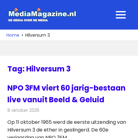
Ga
naar
MediaMagaz
MENU
de
De
inhoud
media
Home
Hilversum 3
over
de
media
Tag:
Hilversum 3
NPO 3FM viert 60 jarig-bestaan
live vanuit Beeld & Geluid
8 oktober 2025
Redactie
Radionieuws
Op 11 oktober 1965 werd de eerste uitzending van
Hilversum 3 de ether in geslingerd. De 60e
verjaardag van NPO 3FM