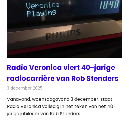
Radio Veronica viert 40-jarige
radiocarrière van Rob Stenders
3 december 2025
Redactie
Radionieuws
Vanavond, woensdagavond 3 december, staat
Radio Veronica volledig in het teken van het 40-
jarige jubileum van Rob Stenders.