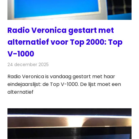
Radio Veronica gestart met
alternatief voor Top 2000: Top
V-1000
24 december 2025
Redactie
Radionieuws
Radio Veronica is vandaag gestart met haar
eindejaarslijst: de Top V-1000. De lijst moet een
alternatief