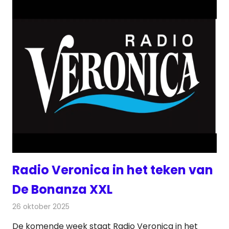
Radio Veronica in het teken van
De Bonanza XXL
26 oktober 2025
Redactie
Radionieuws
De komende week staat Radio Veronica in het