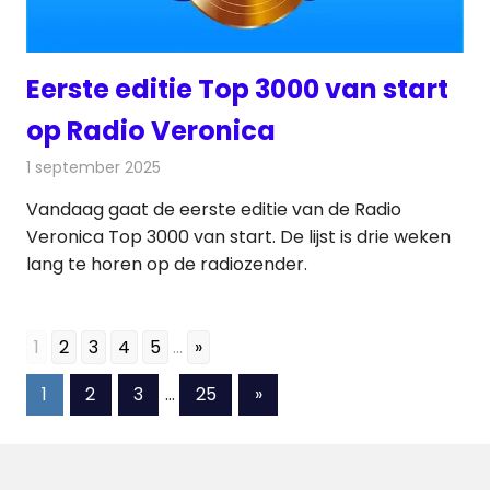
Eerste editie Top 3000 van start
op Radio Veronica
1 september 2025
Redactie
Radionieuws
Vandaag gaat de eerste editie van de Radio
Veronica Top 3000 van start. De lijst is drie weken
lang te horen op de radiozender.
1
2
3
4
5
...
»
Berichten
Volgende
1
2
3
…
25
»
berichten
paginering