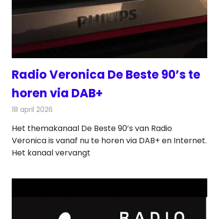
Radio Veronica De Beste 90’s te
horen via DAB+
18 april 2026
Redactie
Radionieuws
Het themakanaal De Beste 90’s van Radio
Veronica is vanaf nu te horen via DAB+ en Internet.
Het kanaal vervangt