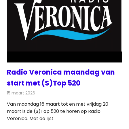
Radio Veronica maandag van
start met (S)Top 520
15 maart 2026
Redactie
Radionieuws
Van maandag 16 maart tot en met vrijdag 20
maart is de (S)Top 520 te horen op Radio
Veronica. Met de lijst