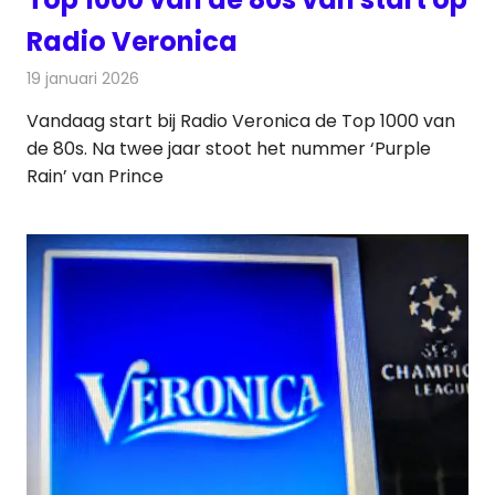
Radio Veronica
19 januari 2026
Redactie
Radionieuws
Vandaag start bij Radio Veronica de Top 1000 van
de 80s. Na twee jaar stoot het nummer ‘Purple
Rain’ van Prince