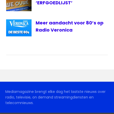
‘ERFGOEDLIJST’
Meer aandacht voor 80’s op
Radio Veronica
Mediamagazine brengt elke dag het laatste nieuws over
radio, televisie, on demand streamingdiensten en
telecomnieuws.