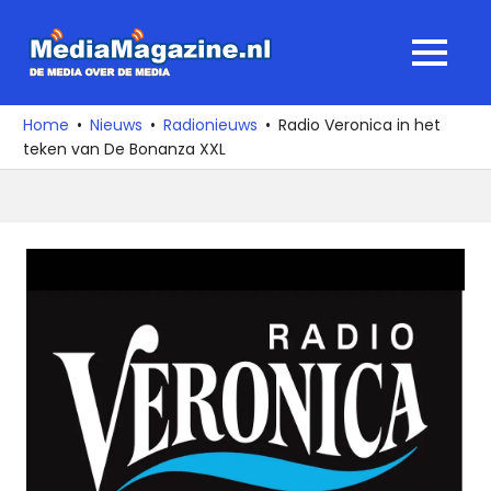
Ga
naar
MediaMagaz
MENU
de
De
inhoud
media
Home
Nieuws
Radionieuws
Radio Veronica in het
over
teken van De Bonanza XXL
de
media