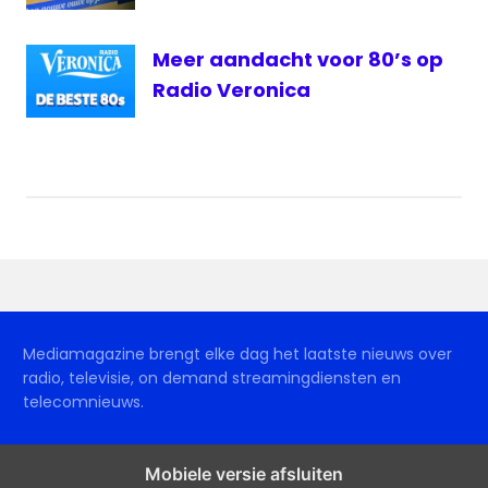
Meer aandacht voor 80’s op
Radio Veronica
Mediamagazine brengt elke dag het laatste nieuws over
radio, televisie, on demand streamingdiensten en
telecomnieuws.
Mobiele versie afsluiten