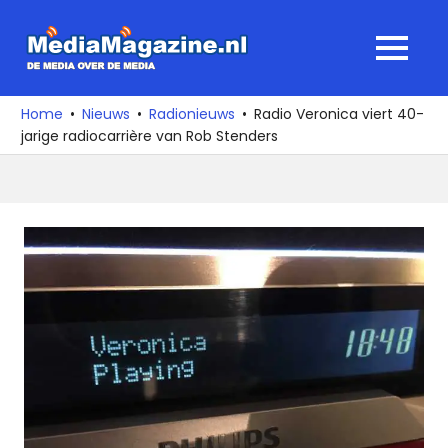
Ga
naar
MediaMagaz
MENU
de
De
inhoud
media
Home
Nieuws
Radionieuws
Radio Veronica viert 40-
over
jarige radiocarrière van Rob Stenders
de
media