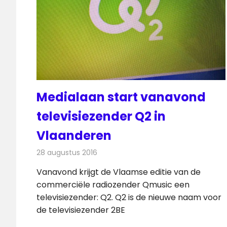
Medialaan start vanavond
televisiezender Q2 in
Vlaanderen
28 augustus 2016
Redactie
Nieuws
,
Radionieuws
,
Televisienieuws
Vanavond krijgt de Vlaamse editie van de
commerciële radiozender Qmusic een
televisiezender: Q2. Q2 is de nieuwe naam voor
de televisiezender 2BE