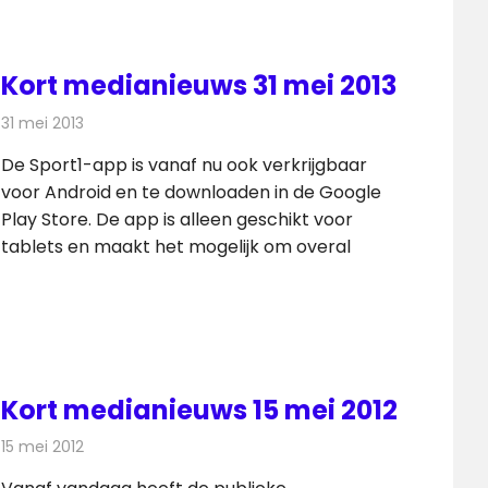
Kort medianieuws 31 mei 2013
31 mei 2013
Redactie
Andere media over de media
De Sport1-app is vanaf nu ook verkrijgbaar
voor Android en te downloaden in de Google
Play Store. De app is alleen geschikt voor
tablets en maakt het mogelijk om overal
Kort medianieuws 15 mei 2012
15 mei 2012
Redactie
Andere media over de media