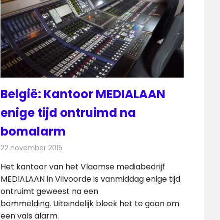
België: Kantoor MEDIALAAN
enige tijd ontruimd na
bomalarm
22 november 2015
Redactie
Nieuws
,
Radionieuws
,
Televisienieuws
Het kantoor van het Vlaamse mediabedrijf
MEDIALAAN in Vilvoorde is vanmiddag enige tijd
ontruimt geweest na een
bommelding. Uiteindelijk bleek het te gaan om
een vals alarm.