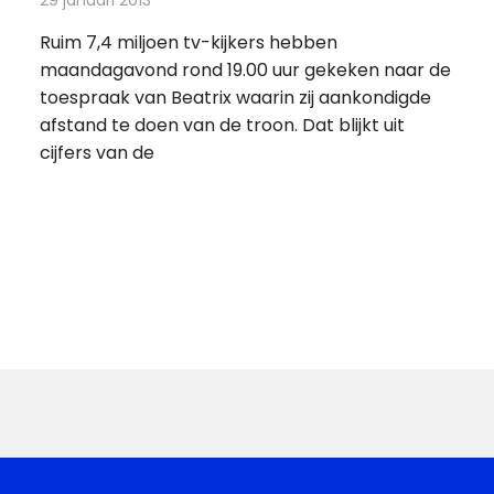
29 januari 2013
Redactie
Andere media over de media
Ruim 7,4 miljoen tv-kijkers hebben
maandagavond rond 19.00 uur gekeken naar de
toespraak van Beatrix waarin zij aankondigde
afstand te doen van de troon. Dat blijkt uit
cijfers van de