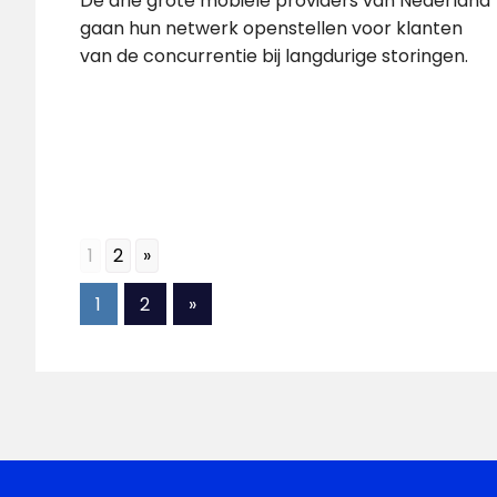
De drie grote mobiele providers van Nederland
gaan hun netwerk openstellen voor klanten
van de concurrentie bij langdurige storingen.
1
2
»
Berichten
Volgende
1
2
»
berichten
paginering