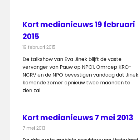
Kort medianieuws 19 februari
2015
19 februari 2015
Redactie
Andere media over de media
De talkshow van Eva Jinek blijft de vaste
vervanger van Pauw op NPO1. Omroep KRO-
NCRV en de NPO bevestigen vandaag dat Jinek
komende zomer opnieuw twee maanden te
zien zal
Kort medianieuws 7 mei 2013
7 mei 2013
Redactie
Andere media over de media