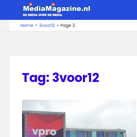
Ga
MediaMa
naar
de
De
Home
3voor12
Page 2
media
inhoud
over
de
media
Tag:
3voor12