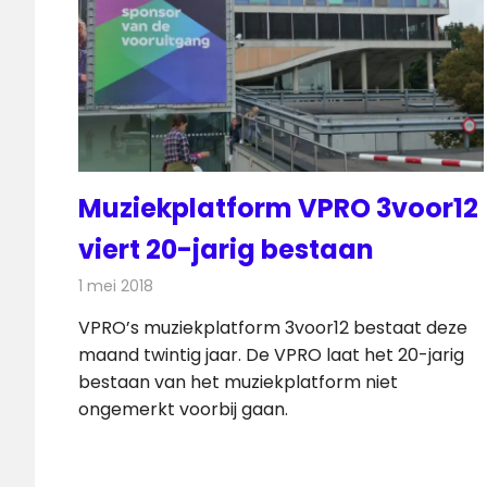
Muziekplatform VPRO 3voor12
viert 20-jarig bestaan
1 mei 2018
Redactie
Nieuws
,
Radionieuws
VPRO’s muziekplatform 3voor12 bestaat deze
maand twintig jaar. De VPRO laat het 20-jarig
bestaan van het muziekplatform niet
ongemerkt voorbij gaan.