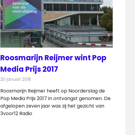
Roosmarijn Reijmer wint Pop
Media Prijs 2017
20 januari 2018
Redactie
Nieuws
,
Radionieuws
Roosmarijn Reijmer heeft op Noorderslag de
Pop Media Prijs 2017 in ontvangst genomen. De
afgelopen zeven jaar was zij het gezicht van
3voor12 Radio