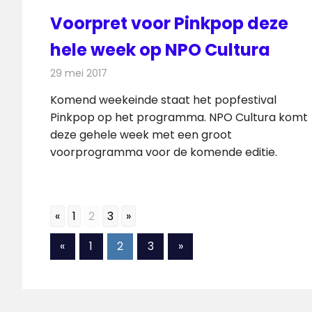
Voorpret voor Pinkpop deze
hele week op NPO Cultura
29 mei 2017
Redactie
Nieuws
,
Televisienieuws
Komend weekeinde staat het popfestival
Pinkpop op het programma. NPO Cultura komt
deze gehele week met een groot
voorprogramma voor de komende editie.
«
1
2
3
»
Berichten
Vorige
Volgende
«
1
2
3
»
berichten
berichten
paginering