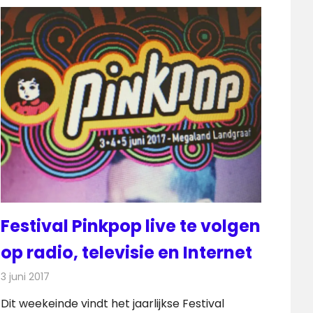
Festival Pinkpop live te volgen
op radio, televisie en Internet
3 juni 2017
Redactie
Nieuws
,
Radionieuws
,
Televisienieuws
Dit weekeinde vindt het jaarlijkse Festival