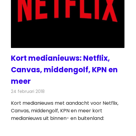
Kort medianieuws: Netflix,
Canvas, middengolf, KPN en
meer
24 februari 2018
Redactie
Andere media over de media
,
Nieuws
Kort medianieuws met aandacht voor Netflix,
Canvas, middengolf, KPN en meer kort
medianieuws uit binnen- en buitenland: