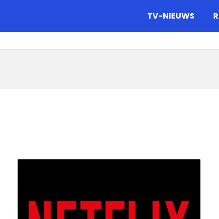
gazine.
TV-NIEUWS
R