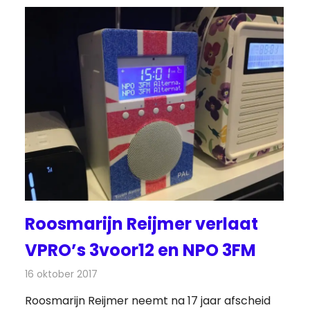
Roosmarijn Reijmer verlaat
VPRO’s 3voor12 en NPO 3FM
16 oktober 2017
Redactie
Nieuws
,
Radionieuws
Roosmarijn Reijmer neemt na 17 jaar afscheid