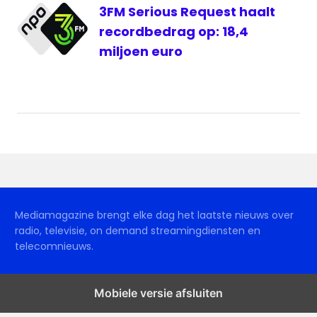
3FM Serious Request haalt
recordbedrag op: 18,4
miljoen euro
Mediamagazine brengt elke dag het laatste nieuws over
radio, televisie, on demand streamingdiensten en
telecomnieuws.
Mobiele versie afsluiten