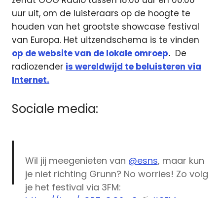
zendt OOG Radio tussen 18.00 uur en 00.00
uur uit, om de luisteraars op de hoogte te
houden van het grootste showcase festival
van Europa. Het uitzendschema is te vinden
op de website van de lokale omroep
.
De
radiozender
is wereldwijd te beluisteren via
Internet.
Sociale media:
Wil jij meegenieten van
@esns
, maar kun
je niet richting Grunn? No worries! Zo volg
je het festival via 3FM:
https://t.co/rOP5rGC2w8
📻
#3FM
3fm
#ESNS18
pic.twitter.com/ELpXJ5weXm
3voor12