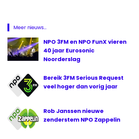
Eurosonic
— 3FM (@3FM)
January 17, 2018
Eurosonic
live
Meer nieuws...
groningen
NPO 3FM en NPO FunX vieren
Noorderslag
40 jaar Eurosonic
Noorderslag
Noorderslag
live
NPO
Bereik 3FM Serious Request
3
veel hoger dan vorig jaar
NPO
3FM
OOG
Rob Janssen nieuwe
OOG
zenderstem NPO Zappelin
Radio