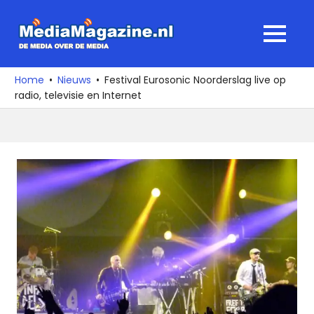
Ga
naar
MediaMagaz
MENU
de
De
inhoud
media
Home
Nieuws
Festival Eurosonic Noorderslag live op
over
radio, televisie en Internet
de
media