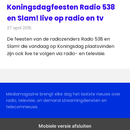
Koningsdagfeesten Radio 538
en Slam! live op radio en tv
27 april 2016
Redactie
Nieuws
,
Radionieuws
,
Televisienieuws
De feesten van de radiozenders Radio 538 en
Slam! die vandaag op Koningsdag plaatsvinden
zijn ook live te volgen via radio- en televisie.
Mediamagazine brengt elke dag het laatste nieuws over
radio, televisie, on demand streamingdiensten en
telecomnieuws.
Mobiele versie afsluiten