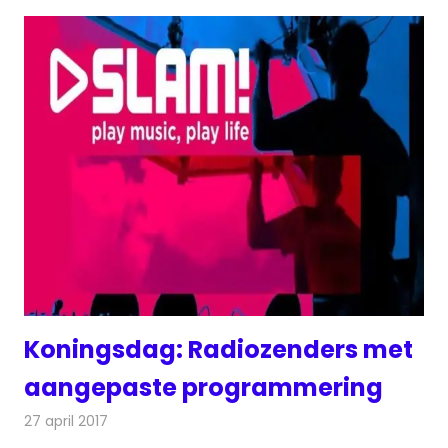
Koningsdag: Radiozenders met
aangepaste programmering
27 april 2017
Redactie
Nieuws
,
Radionieuws