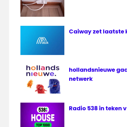
TV
538
ziggo
Caiway zet laatste 
hollandsnieuwe gaa
netwerk
Radio 538 in teken 