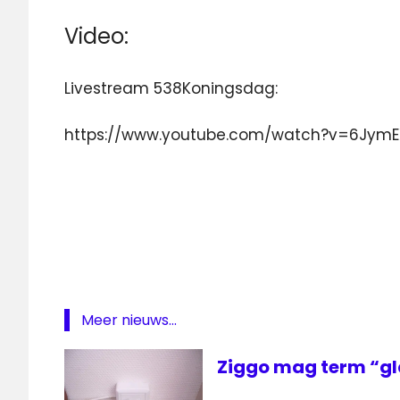
Video:
Livestream 538Koningsdag:
https://www.youtube.com/watch?v=6Jym
538Koningsdag
538Koningsdag
live
Breda
CaiWay
Koningsdag
Meer nieuws...
Radio
538
Ziggo mag term “gl
sbs6