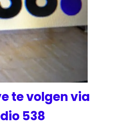
e te volgen via
adio 538