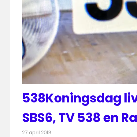
538Koningsdag liv
SBS6, TV 538 en R
27 april 2018
Redactie
Nieuws
,
Radionieuws