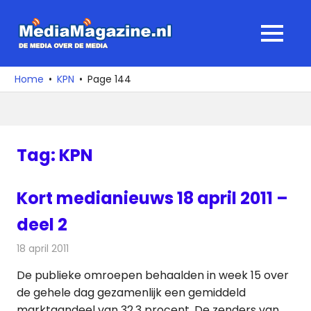
Ga
naar
MediaMagaz
MENU
de
De
inhoud
media
Home
KPN
Page 144
over
de
media
Tag:
KPN
Kort medianieuws 18 april 2011 –
deel 2
18 april 2011
Redactie
Andere media over de media
De publieke omroepen behaalden in week 15 over
de gehele dag gezamenlijk een gemiddeld
marktaandeel van 32,3 procent. De zenders van