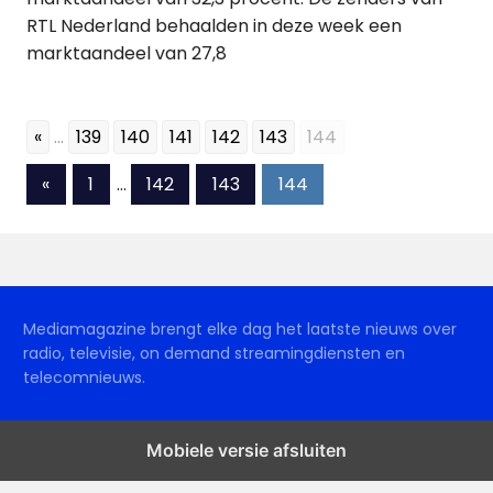
RTL Nederland behaalden in deze week een
marktaandeel van 27,8
«
...
139
140
141
142
143
144
Berichten
Vorige
«
1
…
142
143
144
berichten
paginering
Mediamagazine brengt elke dag het laatste nieuws over
radio, televisie, on demand streamingdiensten en
telecomnieuws.
Mobiele versie afsluiten