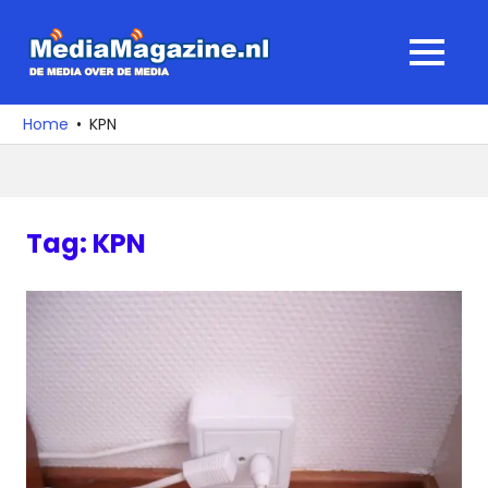
Ga
naar
MediaMagaz
MENU
de
De
inhoud
media
Home
KPN
over
de
media
Tag:
KPN