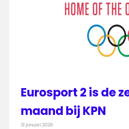
Eurosport 2 is de 
maand bij KPN
31 januari 2026
Redactie
Televisienieuws