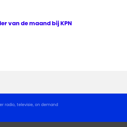
der van de maand bij KPN
r radio, televisie, on demand