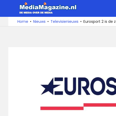
Ga
MediaMa
naar
de
De
Home
Nieuws
Televisienieuws
Eurosport 2 is de
media
inhoud
over
de
media