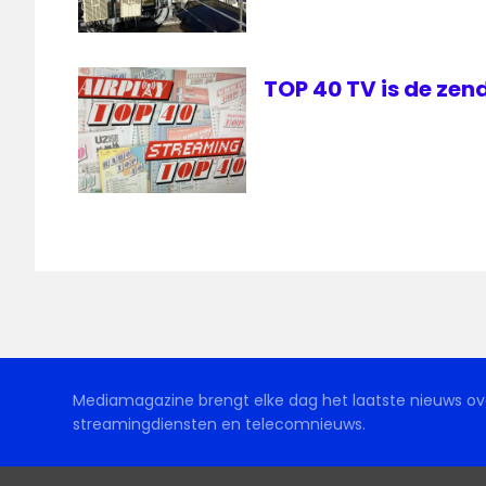
TOP 40 TV is de zen
Mediamagazine brengt elke dag het laatste nieuws ove
streamingdiensten en telecomnieuws.