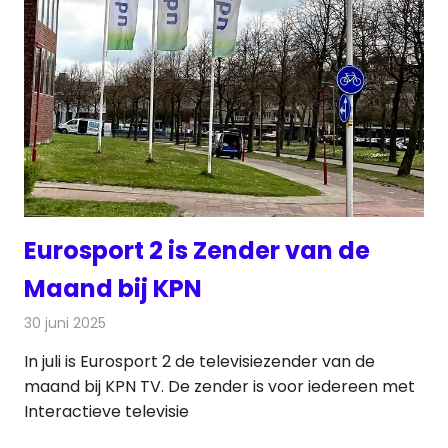
Eurosport 2 is Zender van de
Maand bij KPN
30 juni 2025
Redactie
Televisienieuws
In juli is Eurosport 2 de televisiezender van de
maand bij KPN TV. De zender is voor iedereen met
Interactieve televisie