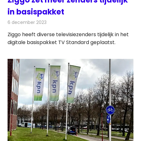
in basispakket
6 december 2023
Redactie
Televisienieuws
Ziggo heeft diverse televisiezenders tijdelijk in het
digitale basispakket TV Standard geplaatst.