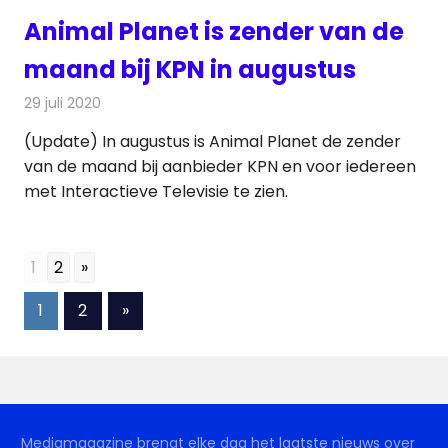
Animal Planet is zender van de
maand bij KPN in augustus
29 juli 2020
Redactie
Televisienieuws
(Update) In augustus is Animal Planet de zender
van de maand bij aanbieder KPN en voor iedereen
met Interactieve Televisie te zien.
1
2
»
Berichten
Volgende
1
2
»
berichten
paginering
Mediamagazine brengt elke dag het laatste nieuws over