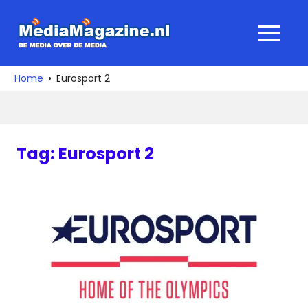
Ga
naar
MediaMagaz
MENU
de
De
inhoud
media
Home
Eurosport 2
over
de
media
Tag:
Eurosport 2