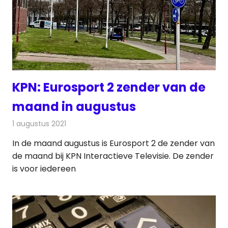
KPN: Eurosport 2 zender van de
maand in augustus
1 augustus 2021
Redactie
Televisienieuws
In de maand augustus is Eurosport 2 de zender van
de maand bij KPN Interactieve Televisie. De zender
is voor iedereen