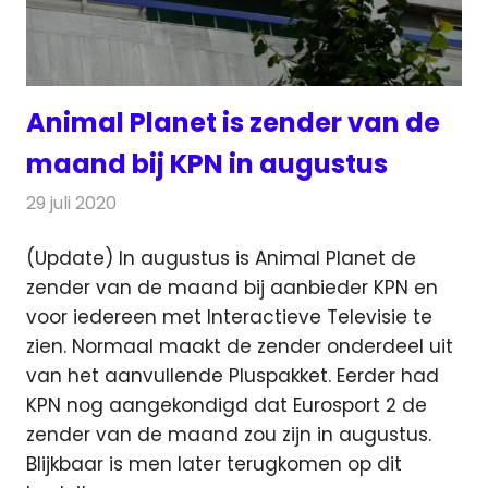
Animal Planet is zender van de
maand bij KPN in augustus
29 juli 2020
Redactie
Televisienieuws
(Update) In augustus is Animal Planet de
zender van de maand bij aanbieder KPN en
voor iedereen met Interactieve Televisie te
zien.
Normaal maakt de zender onderdeel uit
van het aanvullende Pluspakket. Eerder had
KPN nog aangekondigd dat Eurosport 2 de
zender van de maand zou zijn in augustus.
Blijkbaar is men later terugkomen op dit