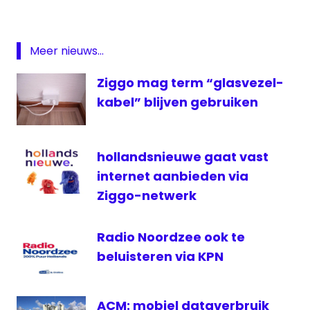
2
Interactieve
televisie
Meer nieuws...
KPN
Ziggo mag term “glasvezel-
ONS
kabel” blijven gebruiken
Pluspakket
televisie
Zender
hollandsnieuwe gaat vast
van de
internet aanbieden via
maand
Ziggo-netwerk
Radio Noordzee ook te
beluisteren via KPN
ACM: mobiel dataverbruik