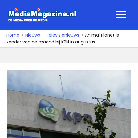
Ga
naar
MediaMagaz
MENU
de
De
inhoud
media
Home
Nieuws
Televisienieuws
Animal Planet is
over
zender van de maand bij KPN in augustus
de
media