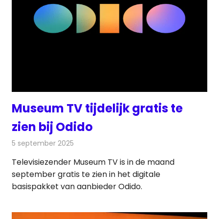
Museum TV tijdelijk gratis te
zien bij Odido
5 september 2025
Redactie
Televisienieuws
Televisiezender Museum TV is in de maand
september gratis te zien in het digitale
basispakket van aanbieder Odido.