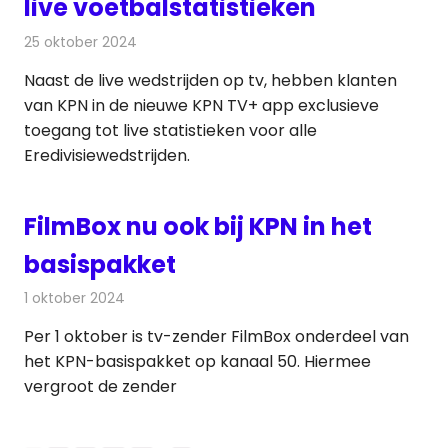
live voetbalstatistieken
25 oktober 2024
Redactie
Televisienieuws
Naast de live wedstrijden op tv, hebben klanten
van KPN in de nieuwe KPN TV+ app exclusieve
toegang tot live statistieken voor alle
Eredivisiewedstrijden.
FilmBox nu ook bij KPN in het
basispakket
1 oktober 2024
Redactie
Televisienieuws
Per 1 oktober is tv-zender FilmBox onderdeel van
het KPN-basispakket op kanaal 50. Hiermee
vergroot de zender