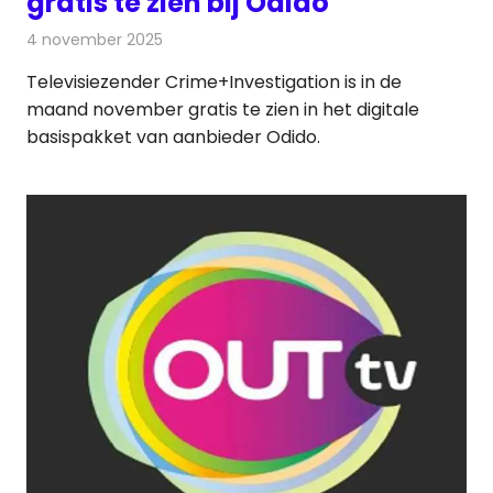
gratis te zien bij Odido
4 november 2025
Redactie
Televisienieuws
Televisiezender Crime+Investigation is in de
maand november gratis te zien in het digitale
basispakket van aanbieder Odido.