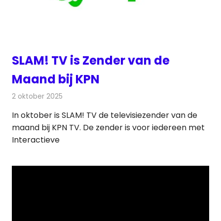
SLAM! TV is Zender van de
Maand bij KPN
2 oktober 2025
Redactie
Televisienieuws
In oktober is SLAM! TV de televisiezender van de
maand bij KPN TV. De zender is voor iedereen met
Interactieve