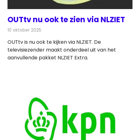
OUTtv nu ook te zien via NLZIET
10 oktober 2025
Redactie
Televisienieuws
OUTtv is nu ook te kijken via NLZIET. De
televisiezender maakt onderdeel uit van het
aanvullende pakket NLZIET Extra.