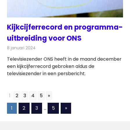
Kijkcijferrecord en programma-
uitbreiding voor ONS
8 januari 2024
Redactie
Televisienieuws
Televisiezender ONS heeft in de maand december
een kijkcijferrecord gebroken aldus de
televisiezender in een persbericht.
1
2
3
4
5
»
Berichten
Volgende
1
2
3
…
5
»
berichten
paginering