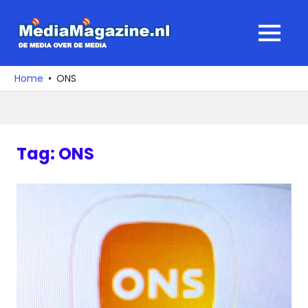
Ga
naar
MediaMagaz
MENU
de
De
inhoud
media
Home
ONS
over
de
media
Tag:
ONS