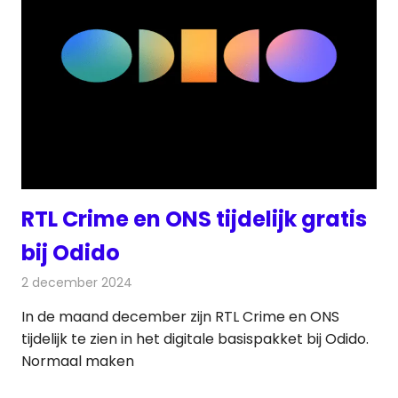
RTL Crime en ONS tijdelijk gratis
bij Odido
2 december 2024
Redactie
Televisienieuws
In de maand december zijn RTL Crime en ONS
tijdelijk te zien in het digitale basispakket bij Odido.
Normaal maken