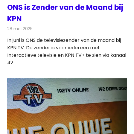
ONS is Zender van de Maand bij
KPN
28 mei 2025
Redactie
Televisienieuws
In juni is ONS de televisiezender van de maand bij
KPN TV. De zender is voor iedereen met
Interactieve televisie en KPN TV+ te zien via kanaal
42.