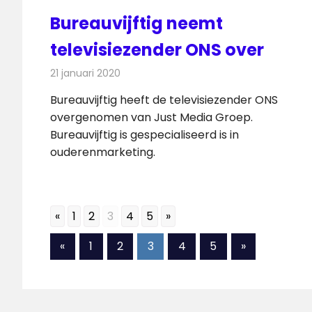
Bureauvijftig neemt
televisiezender ONS over
21 januari 2020
Redactie
Radionieuws
Bureauvijftig heeft de televisiezender ONS
overgenomen van Just Media Groep.
Bureauvijftig is gespecialiseerd is in
ouderenmarketing.
«
1
2
3
4
5
»
Berichten
Vorige
Volgende
«
1
2
3
4
5
»
berichten
berichten
paginering