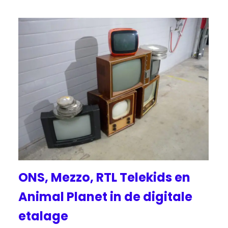
ONS, Mezzo, RTL Telekids en
Animal Planet in de digitale
etalage