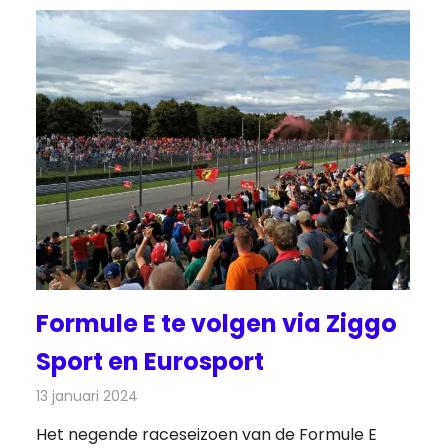
Formule E te volgen via Ziggo
Sport en Eurosport
13 januari 2024
Redactie
Televisienieuws
Het negende raceseizoen van de Formule E