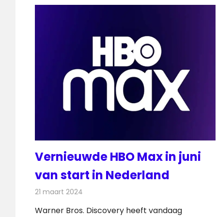
Vernieuwde HBO Max in juni
van start in Nederland
21 maart 2024
Redactie
On-demand
Warner Bros. Discovery heeft vandaag