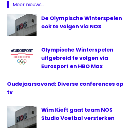
1
Meer nieuws...
— Tour de France™ (@LeTour)
June 30,
radio
2022
De Olympische Winterspelen
1
ook te volgen via NOS
Radio
Tour
de
France
Olympische Winterspelen
Tour
uitgebreid te volgen via
de
Eurosport en HBO Max
France
VRT
Oudejaarsavond: Diverse conferences op
tv
Wim Kieft gaat team NOS
Studio Voetbal versterken