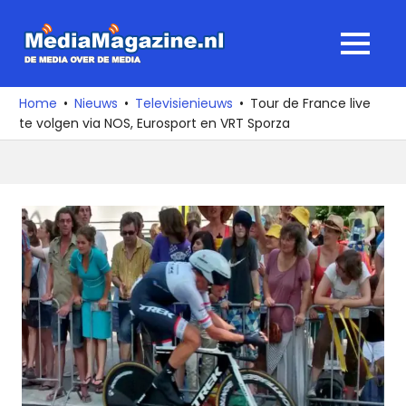
Ga
naar
MediaMagaz
MENU
de
De
inhoud
media
Home
Nieuws
Televisienieuws
Tour de France live
over
te volgen via NOS, Eurosport en VRT Sporza
de
media