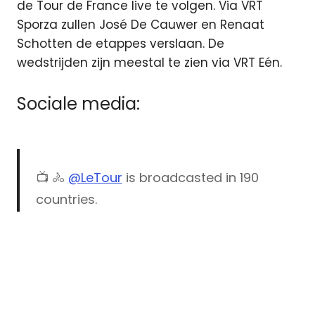
de Tour de France live te volgen. Via VRT
Sporza zullen José De Cauwer en Renaat
Schotten de etappes verslaan. De
wedstrijden zijn meestal te zien via VRT Eén.
Sociale media:
📺 🚴
@LeTour
is broadcasted in 190
countries.
So how can I watch it LIVE on TV? Check
Discovery
your country and its broadcaster on the
Eurosport
map 👀
#TDF2022
NOS
pic.twitter.com/Kyy4L2lcyS
NPO