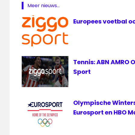
Meer nieuws...
Robin
Frijns
Europees voetbal oo
Ziggo
Sport
Tennis: ABN AMRO Op
Sport
Olympische Wintersp
Eurosport en HBO M