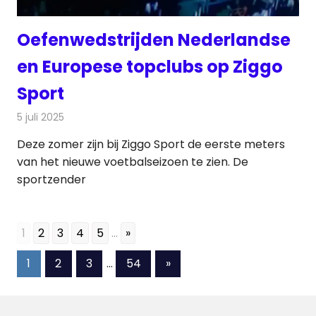
Oefenwedstrijden Nederlandse
en Europese topclubs op Ziggo
Sport
5 juli 2025
Redactie
Radionieuws
Deze zomer zijn bij Ziggo Sport de eerste meters
van het nieuwe voetbalseizoen te zien. De
sportzender
1
2
3
4
5
...
»
Berichten
Volgende
1
2
3
…
54
»
berichten
paginering