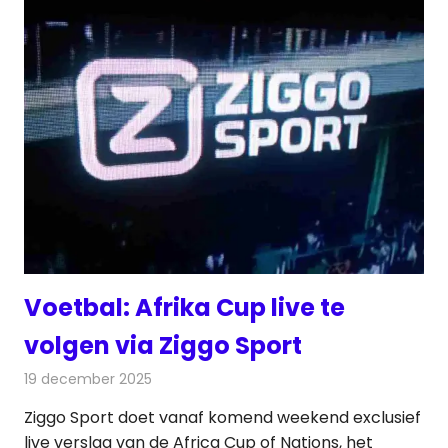
Voetbal: Afrika Cup live te
volgen via Ziggo Sport
19 december 2025
Redactie
Televisienieuws
Ziggo Sport doet vanaf komend weekend exclusief
live verslag van de Africa Cup of Nations, het