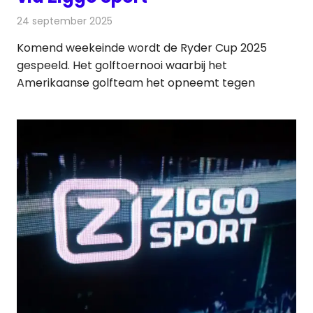
24 september 2025
Redactie
Televisienieuws
Komend weekeinde wordt de Ryder Cup 2025
gespeeld. Het golftoernooi waarbij het
Amerikaanse golfteam het opneemt tegen