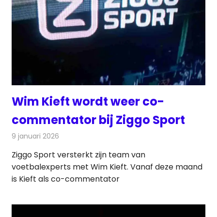
Wim Kieft wordt weer co-
commentator bij Ziggo Sport
9 januari 2026
Redactie
Televisienieuws
Ziggo Sport versterkt zijn team van
voetbalexperts met Wim Kieft. Vanaf deze maand
is Kieft als co-commentator