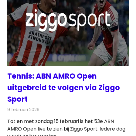
Tennis: ABN AMRO Open
uitgebreid te volgen via Ziggo
Sport
9 februari 2026
Redactie
Televisienieuws
Tot en met zondag 15 februari is het 53e ABN
AMRO Open live te zien bij Ziggo Sport. Iedere dag