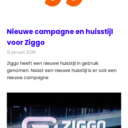
Nieuwe campagne en huisstijl
voor Ziggo
12 januari 2026
Redactie
Televisienieuws
Ziggo heeft een nieuwe huisstijl in gebruik
genomen. Naast een nieuwe huisstijl is er ook een
nieuwe campagne