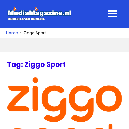
Ga
naar
MediaMagaz
MENU
de
De
inhoud
media
Home
Ziggo Sport
over
de
media
Tag:
Ziggo Sport