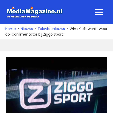
Ga
naar
MediaMagaz
MENU
de
De
inhoud
media
Home
Nieuws
Televisienieuws
Wim Kieft wordt weer
over
co-commentator bij Ziggo Sport
de
media