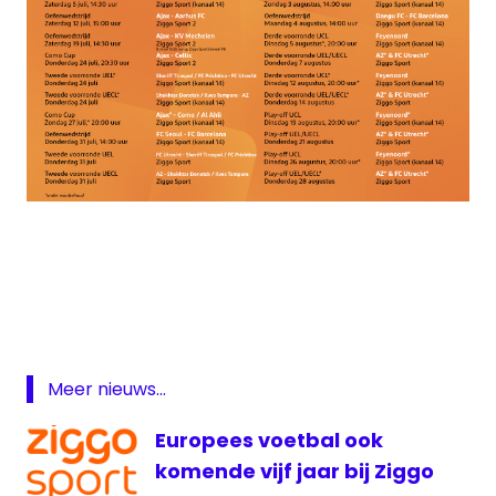
Ajax
FC
Utrecht
voetbal
Ziggo
Meer nieuws...
Sport
Europees voetbal ook
komende vijf jaar bij Ziggo