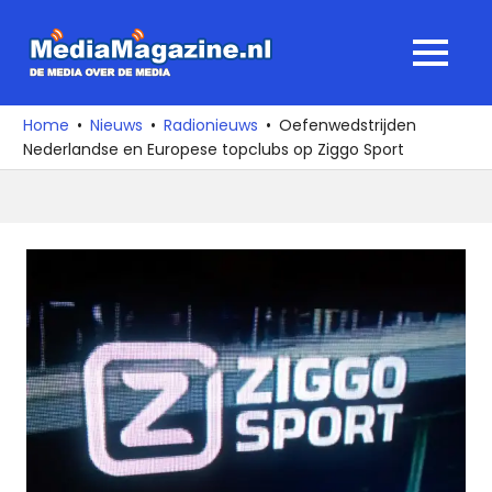
Ga
naar
MediaMagaz
MENU
de
De
inhoud
media
Home
Nieuws
Radionieuws
Oefenwedstrijden
over
Nederlandse en Europese topclubs op Ziggo Sport
de
media