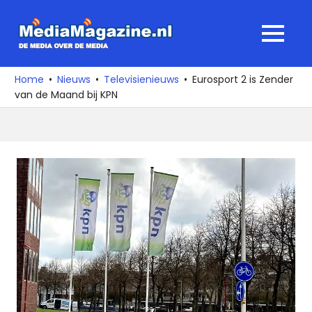
Ga
naar
MediaMagaz
MENU
de
De
inhoud
media
Home
Nieuws
Televisienieuws
Eurosport 2 is Zender
over
van de Maand bij KPN
de
media