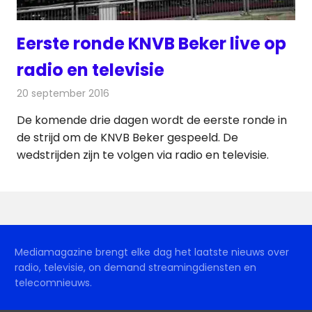
Eerste ronde KNVB Beker live op
radio en televisie
20 september 2016
Redactie
Nieuws
,
Radionieuws
,
Televisienieuws
De komende drie dagen wordt de eerste ronde in
de strijd om de KNVB Beker gespeeld. De
wedstrijden zijn te volgen via radio en televisie.
Mediamagazine brengt elke dag het laatste nieuws over
radio, televisie, on demand streamingdiensten en
telecomnieuws.