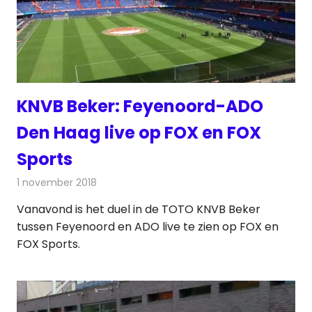
KNVB Beker: Feyenoord-ADO
Den Haag live op FOX en FOX
Sports
1 november 2018
Redactie
Televisienieuws
Vanavond is het duel in de TOTO KNVB Beker
tussen Feyenoord en ADO live te zien op FOX en
FOX Sports.