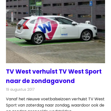
TV West verhuist TV West Sport
naar de zondagavond
19 augustus 2017
Redactie
Nieuws
,
Televisienieuws
Vanaf het nieuwe voetbalseizoen verhuist TV West
Sport van zaterdag naar zondag, waardoor ook de