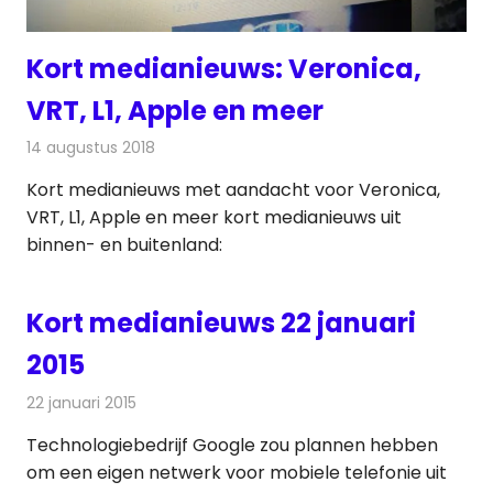
Kort medianieuws: Veronica,
VRT, L1, Apple en meer
14 augustus 2018
Redactie
Andere media over de media
Kort medianieuws met aandacht voor Veronica,
VRT, L1, Apple en meer kort medianieuws uit
binnen- en buitenland:
Kort medianieuws 22 januari
2015
22 januari 2015
Redactie
Andere media over de media
Technologiebedrijf Google zou plannen hebben
om een eigen netwerk voor mobiele telefonie uit