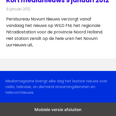
Kort medianieuws 9 januari 2012
9 januari 2012
Redactie
Andere media over de media
Persbureau Novum Nieuws verzorgt vanaf
vandaag het nieuws op WILD FM, het regionale
hitradiostation voor de provincie Noord Holland.
Het station zendt op de hele uren het Novum
uurnieuws uit,
Mediamagazine brengt elke dag het laatste nieuws over
radio, televisie, on demand streamingdiensten en
telecomnieuws.
Mobiele versie afsluiten