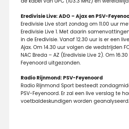
de kabel van UPC (103.3 MHz) en wereldwijd 
Eredivisie Live: ADO – Ajax en PSV-Feyeno
Eredivisie Live start zondag om 11.00 uur 
Eredivisie Live 1. Met daarin samenvattin
in de Eredivisie. Vanaf 12.30 uur is er een 
Ajax. Om 14.30 uur volgen de wedstrijden FC
NAC Breda – AZ (Eredivisie Live 2). Om 16.30 
Feyenoord uitgezonden.
Radio Rijnmond: PSV-Feyenoord
Radio Rijnmond Sport besteedt zondagmid
PSV-Feyenoord. Er zal een live verslag te ho
voetbaldeskundigen worden geanalyseerd
ado
Ajax