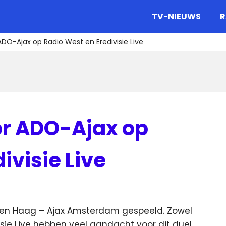
gazine.
TV-NIEUWS
R
DO-Ajax op Radio West en Eredivisie Live
or ADO-Ajax op
ivisie Live
en Haag – Ajax Amsterdam gespeeld. Zowel
sie Live hebben veel aandacht voor dit duel.