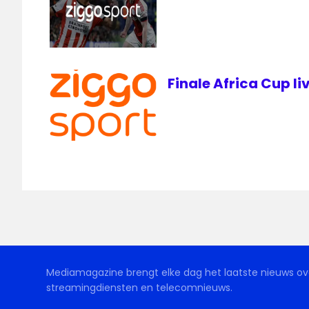
Finale Africa Cup li
Mediamagazine brengt elke dag het laatste nieuws ove
streamingdiensten en telecomnieuws.