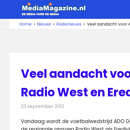
Ga
MediaMa
naar
de
De
Home
Nieuws
Radionieuws
Veel aandacht voor A
media
inhoud
over
de
media
Veel aandacht vo
Radio West en Ered
23 september 2012
Redactie
Radionieuws
Vandaag wordt de voetbalwedstrijd ADO D
de regionale omroep Radio West als Eredivi