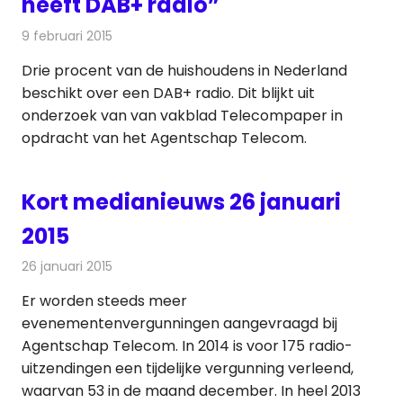
heeft DAB+ radio”
9 februari 2015
Redactie
Radionieuws
Drie procent van de huishoudens in Nederland
beschikt over een DAB+ radio. Dit blijkt uit
onderzoek van van vakblad Telecompaper in
opdracht van het Agentschap Telecom.
Kort medianieuws 26 januari
2015
26 januari 2015
Redactie
Andere media over de media
Er worden steeds meer
evenementenvergunningen aangevraagd bij
Agentschap Telecom. In 2014 is voor 175 radio-
uitzendingen een tijdelijke vergunning verleend,
waarvan 53 in de maand december. In heel 2013