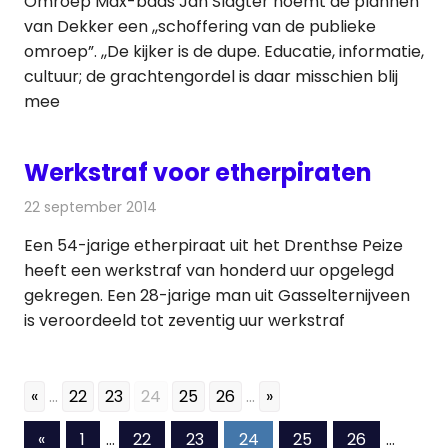
Omroep Max-baas Jan Slagter noemt de plannen
van Dekker een ,,schoffering van de publieke
omroep”. ,,De kijker is de dupe. Educatie, informatie,
cultuur; de grachtengordel is daar misschien blij
mee
Werkstraf voor etherpiraten
22 september 2014
Redactie
Radionieuws
Een 54-jarige etherpiraat uit het Drenthse Peize
heeft een werkstraf van honderd uur opgelegd
gekregen. Een 28-jarige man uit Gasselternijveen
is veroordeeld tot zeventig uur werkstraf
«
...
22
23
24
25
26
...
»
Berichten
Vorige
«
1
…
22
23
24
25
26
…