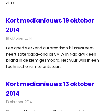
zijn er
Kort medianieuws 19 oktober
2014
19 oktober 2014
Redactie
Andere media over de media
Een goed werkend automatisch blussysteem
heeft zaterdagavond bij CAIW in Naaldwijk een
brand in de kiem gesmoord. Het vuur was in een
technische ruimte ontstaan.
Kort medianieuws 13 oktober
2014
13 oktober 2014
Redactie
Andere media over de media