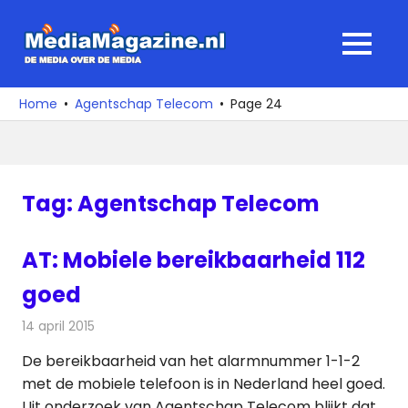
Ga
naar
MediaMagaz
MENU
de
De
inhoud
media
Home
Agentschap Telecom
Page 24
over
de
media
Tag:
Agentschap Telecom
AT: Mobiele bereikbaarheid 112
goed
14 april 2015
Redactie
Telecom
De bereikbaarheid van het alarmnummer 1-1-2
met de mobiele telefoon is in Nederland heel goed.
Uit onderzoek van Agentschap Telecom blijkt dat