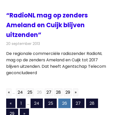
“RadioNL mag op zenders
Ameland en Cuijk blijven
uitzenden”
20 september 2013
Redactie
Radionieuws
De regionale commerciële radiozender RadioNL
mag op de zenders Ameland en Cuijk tot 2017
blijven uitzenden. Dat heeft Agentschap Telecom
geconcludeerd
«
...
24
25
26
27
28
29
»
Berichten
Vorige
«
1
…
24
25
26
27
28
berichten
paginering
Volgende
29
»