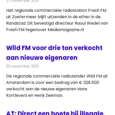
27 november 2013
Redactie
Radionieuws
Het regionale commerciële radiostation Fresh FM
uit Zoetermeer blijft uitzenden in de ether in de
Randstad. Dit bevestigd directeur Raoul Wedel van
Fresh FM tegenover Mediamagazine.nl
Wild FM voor drie ton verkocht
aan nieuwe eigenaren
22 november 2013
Redactie
Radionieuws
De regionale commerciële radiozender Wild FM uit
Amsterdam is voor een bedrag van € 326.500
verkocht aan de nieuwe eigenaren Hans
Kortlevers en Henk Zeeman.
AT: Direct een boete bij illegale