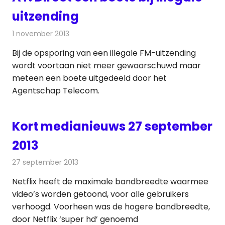
uitzending
1 november 2013
Redactie
Radionieuws
Bij de opsporing van een illegale FM-uitzending
wordt voortaan niet meer gewaarschuwd maar
meteen een boete uitgedeeld door het
Agentschap Telecom.
Kort medianieuws 27 september
2013
27 september 2013
Redactie
Andere media over de media
Netflix heeft de maximale bandbreedte waarmee
video’s worden getoond, voor alle gebruikers
verhoogd. Voorheen was de hogere bandbreedte,
door Netflix ‘super hd’ genoemd