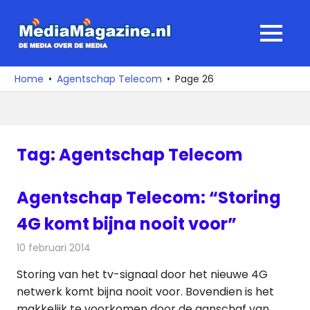
Ga
naar
MediaMagaz
MENU
de
De
inhoud
media
Home
Agentschap Telecom
Page 26
over
de
media
Tag:
Agentschap Telecom
Agentschap Telecom: “Storing
4G komt bijna nooit voor”
10 februari 2014
Redactie
Kabelzaken
Storing van het tv-signaal door het nieuwe 4G
netwerk komt bijna nooit voor. Bovendien is het
makkelijk te voorkomen door de aanschaf van