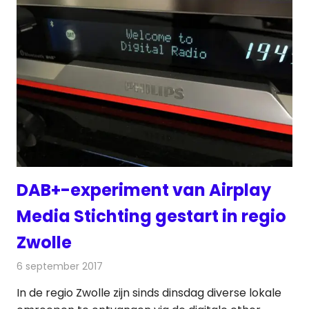
DAB+-experiment van Airplay
Media Stichting gestart in regio
Zwolle
6 september 2017
Redactie
Nieuws
,
Radionieuws
In de regio Zwolle zijn sinds dinsdag diverse lokale