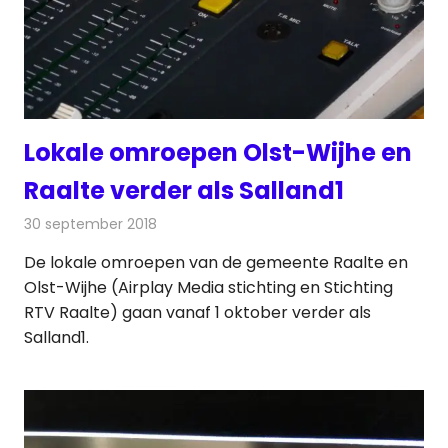
Lokale omroepen Olst-Wijhe en
Raalte verder als Salland1
30 september 2018
Redactie
Radionieuws
De lokale omroepen van de gemeente Raalte en
Olst-Wijhe (Airplay Media stichting en Stichting
RTV Raalte) gaan vanaf 1 oktober verder als
Salland1.