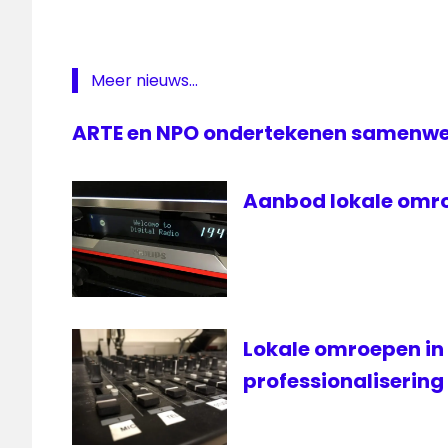
omroep
Olst-
Wijhe
Meer nieuws...
Raalte
RTV
ARTE en NPO ondertekenen samenw
Raalte
Salland1
Aanbod lokale omro
samenwerking
Lokale omroepen in
professionalisering