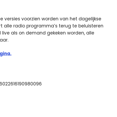
ge versies voorzien worden van het dagelijkse
rt alle radio programma’s terug te beluisteren
l live als on demand gekeken worden, alle
aar.
gina.
046022616190980096