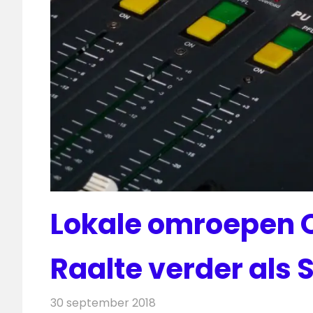
Lokale omroepen O
Raalte verder als 
30 september 2018
Redactie
Radionieuws