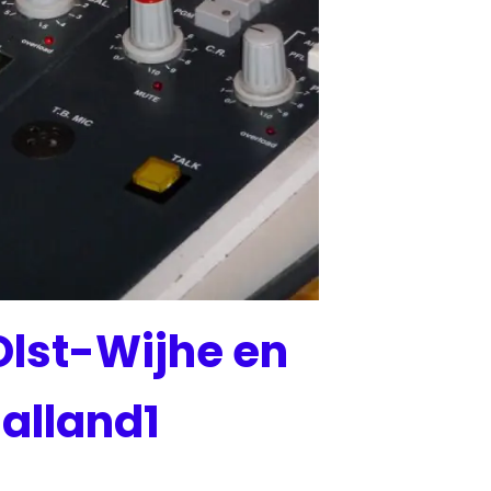
lst-Wijhe en
Salland1