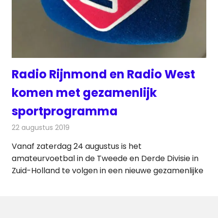
Radio Rijnmond en Radio West
komen met gezamenlijk
sportprogramma
22 augustus 2019
Redactie
Nieuws
Vanaf zaterdag 24 augustus is het
amateurvoetbal in de Tweede en Derde Divisie in
Zuid-Holland te volgen in een nieuwe gezamenlijke