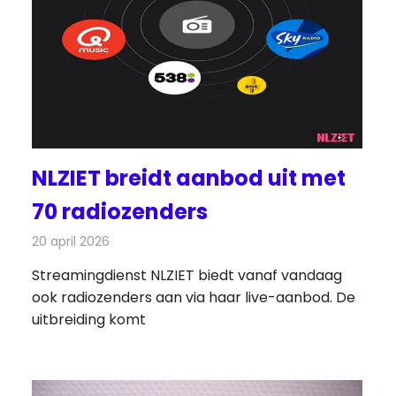
NLZIET breidt aanbod uit met
70 radiozenders
20 april 2026
Redactie
Radionieuws
Streamingdienst NLZIET biedt vanaf vandaag
ook radiozenders aan via haar live-aanbod. De
uitbreiding komt