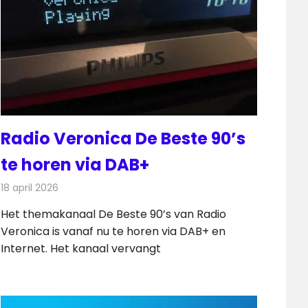
Radio Veronica De Beste 90’s
te horen via DAB+
18 april 2026
Redactie
Radionieuws
Het themakanaal De Beste 90’s van Radio
Veronica is vanaf nu te horen via DAB+ en
Internet. Het kanaal vervangt