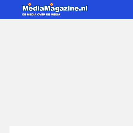
MediaMa
De
Ga
media
naar
over
de
de
inhoud
media