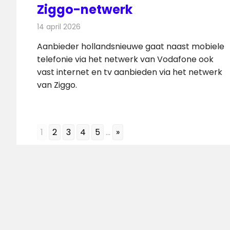
Ziggo-netwerk
14 april 2026
Redactie
Telecom
Aanbieder hollandsnieuwe gaat naast mobiele
telefonie via het netwerk van Vodafone ook
vast internet en tv aanbieden via het netwerk
van Ziggo.
1
2
3
4
5
...
»