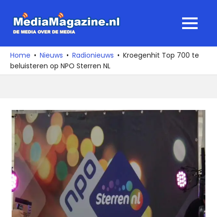
Ga
naar
MediaMagaz
MENU
de
De
inhoud
media
Home
Nieuws
Radionieuws
Kroegenhit Top 700 te
over
beluisteren op NPO Sterren NL
de
media