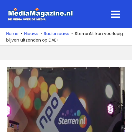
Ga
naar
MediaMagaz
MENU
de
De
inhoud
media
Home
Nieuws
Radionieuws
SterrenNL kan voorlopig
over
blijven uitzenden op DAB+
de
media