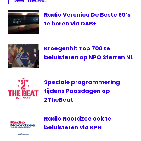
Meer nieuws...
NPO
Sterren
Radio Veronica De Beste 90’s
NL
te horen via DAB+
RadioCorp
SterrenNL
Kroegenhit Top 700 te
beluisteren op NPO Sterren NL
Speciale programmering
tijdens Paasdagen op
2TheBeat
Radio Noordzee ook te
beluisteren via KPN