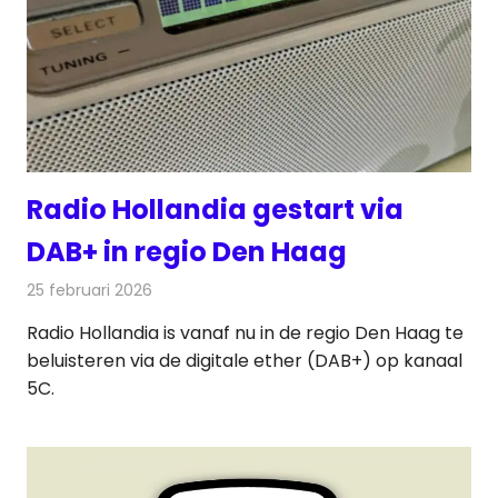
Radio Hollandia gestart via
DAB+ in regio Den Haag
25 februari 2026
Redactie
Radionieuws
Radio Hollandia is vanaf nu in de regio Den Haag te
beluisteren via de digitale ether (DAB+) op kanaal
5C.