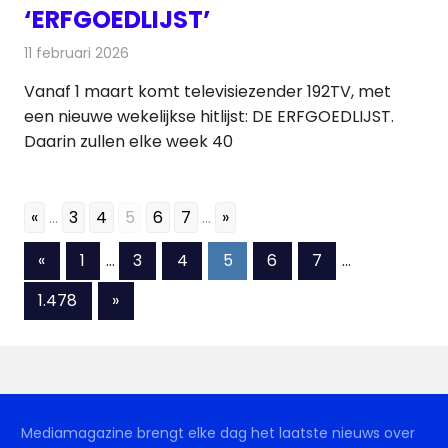
‘ERFGOEDLIJST’
11 februari 2026
Redactie
Televisienieuws
Vanaf 1 maart komt televisiezender 192TV, met
een nieuwe wekelijkse hitlijst: DE ERFGOEDLIJST.
Daarin zullen elke week 40
«
...
3
4
5
6
7
...
»
Berichten
Vorige
«
1
…
3
4
5
6
7
…
berichten
paginering
Volgende
1.478
»
berichten
Mediamagazine brengt elke dag het laatste nieuws over