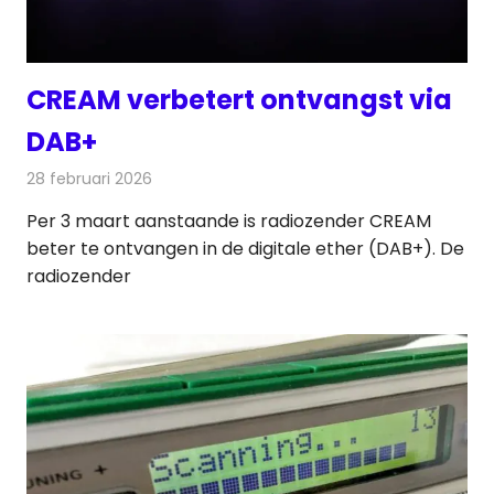
CREAM verbetert ontvangst via
DAB+
28 februari 2026
Redactie
Radionieuws
Per 3 maart aanstaande is radiozender CREAM
beter te ontvangen in de digitale ether (DAB+). De
radiozender