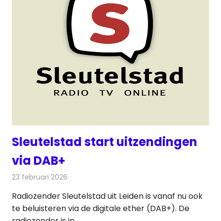
Sleutelstad start uitzendingen
via DAB+
23 februari 2026
Redactie
Radionieuws
Radiozender Sleutelstad uit Leiden is vanaf nu ook
te beluisteren via de digitale ether (DAB+). De
radiozender is in