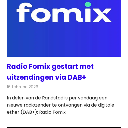
Radio Fomix gestart met
uitzendingen via DAB+
16 februari 2026
Redactie
Radionieuws
In delen van de Randstad is per vandaag een
nieuwe radiozender te ontvangen via de digitale
ether (DAB+): Radio Fomix.