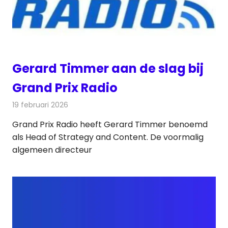
Gerard Timmer aan de slag bij
Grand Prix Radio
19 februari 2026
Redactie
Radionieuws
Grand Prix Radio heeft Gerard Timmer benoemd
als Head of Strategy and Content. De voormalig
algemeen directeur