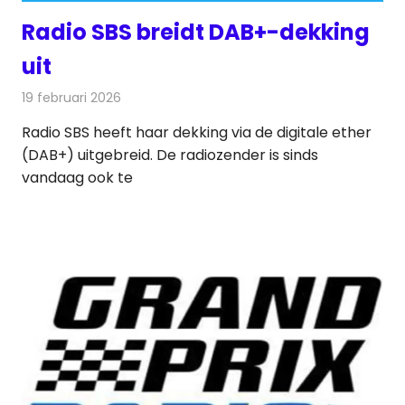
Radio SBS breidt DAB+-dekking
uit
19 februari 2026
Redactie
Radionieuws
Radio SBS heeft haar dekking via de digitale ether
(DAB+) uitgebreid. De radiozender is sinds
vandaag ook te