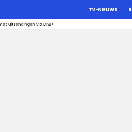
gazine.
TV-NIEUWS
R
met uitzendingen via DAB+