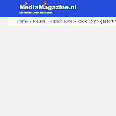
MediaMa
De
Ga
Home
Nieuws
Radionieuws
Radio Fomix gestart 
media
naar
over
de
de
inhoud
media