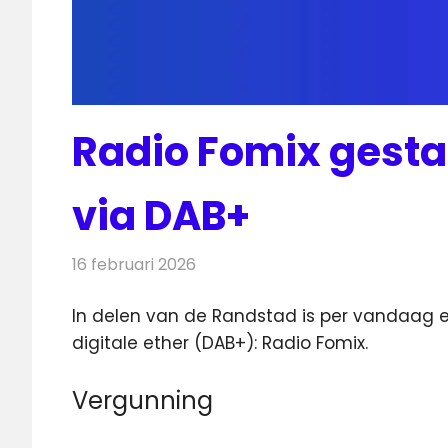
Radio Fomix gesta
via DAB+
16 februari 2026
Redactie
Radionieuws
In delen van de Randstad is per vandaag 
digitale ether (DAB+): Radio Fomix.
Vergunning