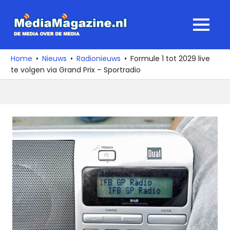
Ga
naar
MediaMagaz
MENU
de
De
inhoud
media
Home
Nieuws
Radionieuws
Formule 1 tot 2029 live
over
te volgen via Grand Prix – Sportradio
de
media