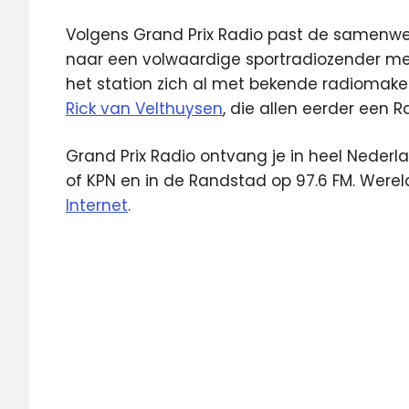
Volgens Grand Prix Radio past de samenwe
naar een volwaardige sportradiozender met
het station zich al met bekende radiomake
Rick van Velthuysen
, die allen eerder een 
Grand Prix Radio ontvang je in heel Nederla
of KPN en in de Randstad op 97.6 FM. Werel
Internet
.
Ben
Liebrand
DAB
FM
Grand
prix
Radio