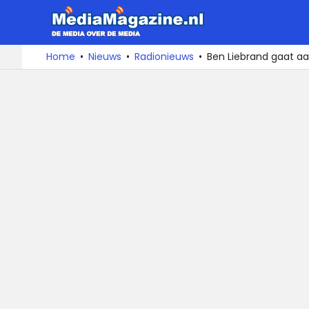
MediaMa
De
Ga
Home
Nieuws
Radionieuws
Ben Liebrand gaat aa
media
naar
over
de
de
inhoud
media