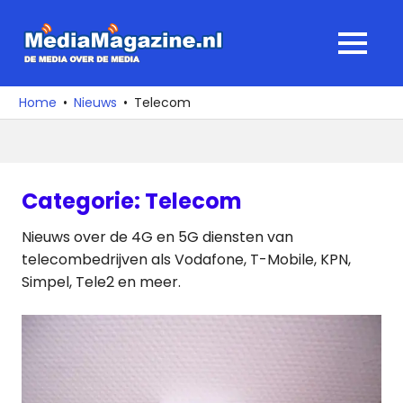
Ga
naar
MediaMagaz
MENU
de
De
inhoud
media
Home
Nieuws
Telecom
over
de
media
Categorie:
Telecom
Nieuws over de 4G en 5G diensten van
telecombedrijven als Vodafone, T-Mobile, KPN,
Simpel, Tele2 en meer.