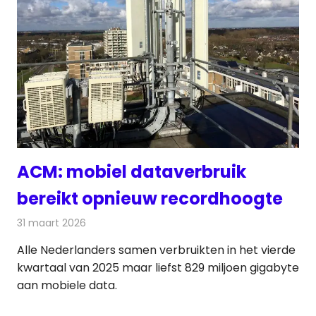
ACM: mobiel dataverbruik
bereikt opnieuw recordhoogte
31 maart 2026
Redactie
Telecom
Alle Nederlanders samen verbruikten in het vierde
kwartaal van 2025 maar liefst 829 miljoen gigabyte
aan mobiele data.