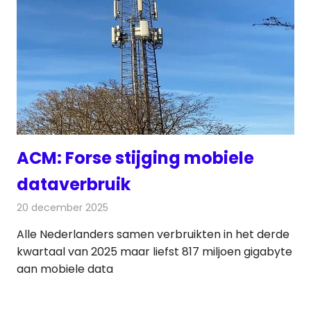
ACM: Forse stijging mobiele
dataverbruik
20 december 2025
Redactie
Telecom
Alle Nederlanders samen verbruikten in het derde
kwartaal van 2025 maar liefst 817 miljoen gigabyte
aan mobiele data