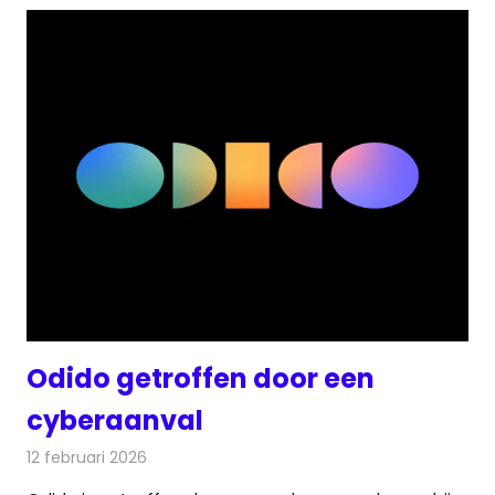
Odido getroffen door een
cyberaanval
12 februari 2026
Redactie
Telecom