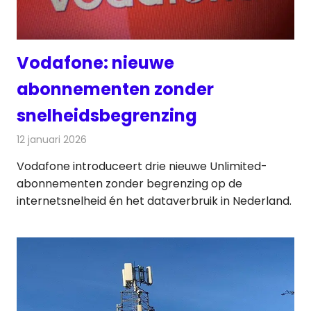
Vodafone: nieuwe
abonnementen zonder
snelheidsbegrenzing
12 januari 2026
Redactie
Telecom
Vodafone introduceert drie nieuwe Unlimited-
abonnementen zonder begrenzing op de
internetsnelheid én het dataverbruik in Nederland.