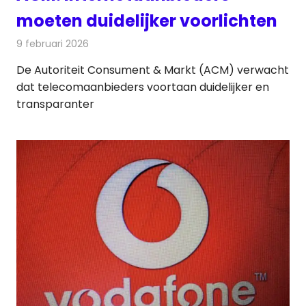
moeten duidelijker voorlichten
9 februari 2026
Redactie
Telecom
De Autoriteit Consument & Markt (ACM) verwacht
dat telecomaanbieders voortaan duidelijker en
transparanter