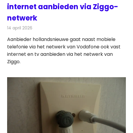
internet aanbieden via Ziggo-
netwerk
14 april 2026
Redactie
Telecom
Aanbieder hollandsnieuwe gaat naast mobiele
telefonie via het netwerk van Vodafone ook vast
internet en tv aanbieden via het netwerk van
Ziggo.