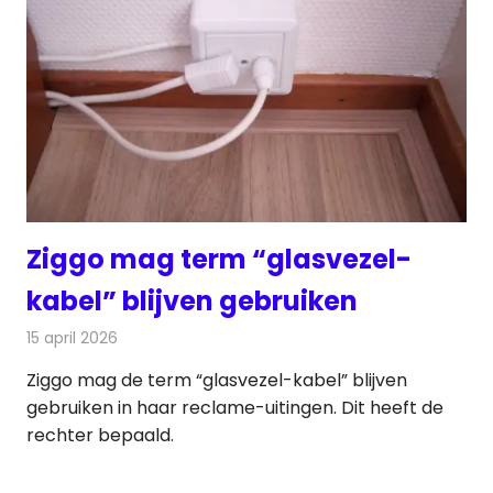
Ziggo mag term “glasvezel-
kabel” blijven gebruiken
15 april 2026
Redactie
Telecom
Ziggo mag de term “glasvezel-kabel” blijven
gebruiken in haar reclame-uitingen. Dit heeft de
rechter bepaald.