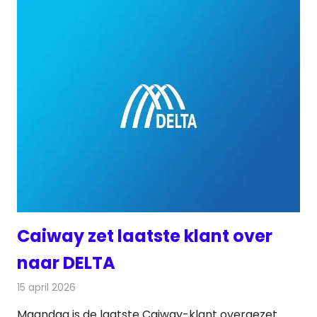
Caiway zet laatste klant over
naar DELTA
15 april 2026
Redactie
Telecom
Maandag is de laatste Caiway-klant overgezet