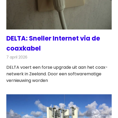
DELTA: Sneller Internet via de
coaxkabel
7 april 2026
Redactie
Telecom
DELTA voert een forse upgrade uit aan het coax-
netwerk in Zeeland. Door een softwarematige
vernieuwing worden