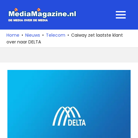
Ga
naar
MediaMagaz
MENU
de
De
inhoud
media
Home
Nieuws
Telecom
Caiway zet laatste klant
over
over naar DELTA
de
media