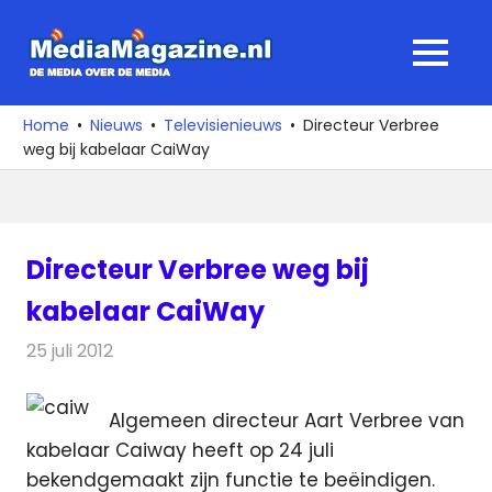
Ga
naar
MediaMagaz
MENU
de
De
inhoud
media
Home
Nieuws
Televisienieuws
Directeur Verbree
over
weg bij kabelaar CaiWay
de
media
Directeur Verbree weg bij
kabelaar CaiWay
25 juli 2012
Redactie
Televisienieuws
Algemeen directeur Aart Verbree van
kabelaar Caiway heeft op 24 juli
bekendgemaakt zijn functie te beëindigen.